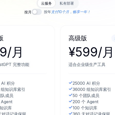
云服务
私有部署
按年
支付10个月，畅享一年！
按月
版
高级版
99/月
¥599/月
stGPT 完整功能
适合企业级生产工具
 AI 积分
25000 AI 积分
0 组知识库索引
36000 组知识库索引
团队成员
50 个团队成员
 Agent
200 个 Agent
个知识库
100 个知识库
 天对话记录保留
360 天对话记录保留