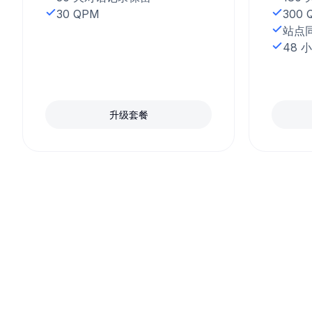
30 QPM
300 
站点同
48 
升级套餐