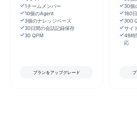
1チームメンバー
30
10個のAgent
18
3個のナレッジベース
300 
30日間の会話記録保存
サイ
30 QPM
48
応
プランをアップグレード
プ