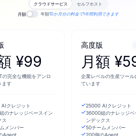
クラウドサービス
セルフホスト
年額
10か月分の料金で1年間利用できます
月額
版
高度版
額 ¥99
月額 ¥5
GPTの完全な機能をアンロ
企業レベルの生産ツール
きます
ています
0 AIクレジット
25000 AIクレジット
00組のナレッジベースイン
36000組のナレッジ
クス
ンデックス
ームメンバー
50チームメンバー
のAgent
200個のAgent