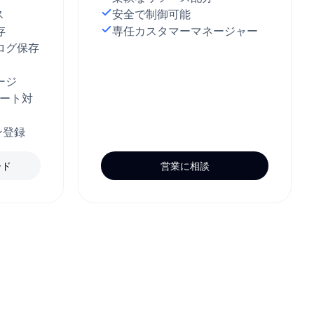
ス
安全で制御可能
存
専任カスタマーマネージャー
ログ保存
ージ
ポート対
ン登録
ード
営業に相談