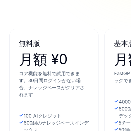
無料版
基本
月額 ¥0
月
コア機能を無料で試用できま
Fast
す。30日間ログインがない場
ックで
合、ナレッジベースがクリアさ
れます
400
60
100 AIクレジット
デッ
600組のナレッジベースインデ
5チ
ックス
50個