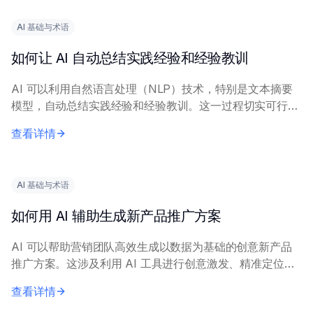
AI 基础与术语
如何让 AI 自动总结实践经验和经验教训
AI 可以利用自然语言处理（NLP）技术，特别是文本摘要
模型，自动总结实践经验和经验教训。这一过程切实可行，
能显著减少人工工作量。 有效实施需要描述经验内容的清
查看详情
晰、完整的输入文本。关键技术包括抽取式...
AI 基础与术语
如何用 AI 辅助生成新产品推广方案
AI 可以帮助营销团队高效生成以数据为基础的创意新产品
推广方案。这涉及利用 AI 工具进行创意激发、精准定位和
信息优化。 核心原理包括：在历史营销数据和市场调研上
查看详情
训练 AI 模型，以生成相关洞察。营...