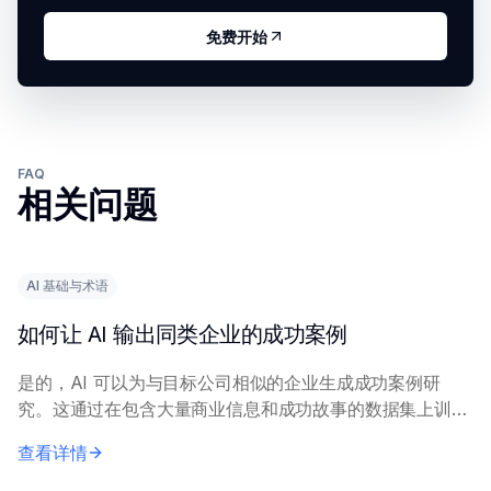
免费开始
FAQ
相关问题
AI 基础与术语
如何让 AI 输出同类企业的成功案例
是的，AI 可以为与目标公司相似的企业生成成功案例研
究。这通过在包含大量商业信息和成功故事的数据集上训练
AI 模型来实现，使其能够识别和阐述相关模式和示例。 向
查看详情
AI 提供精确的查询内容，包括具体...