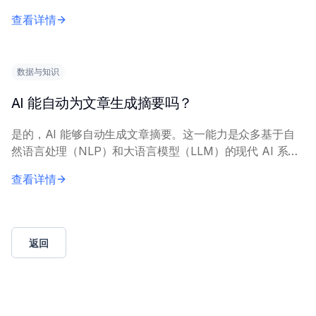
过自动化翻译适配、关键词研究和文化定制来实现。 关键
查看详情
要求包括具备多语言 NLP 能力的...
数据与知识
AI 能自动为文章生成摘要吗？
是的，AI 能够自动生成文章摘要。这一能力是众多基于自
然语言处理（NLP）和大语言模型（LLM）的现代 AI 系统
的核心功能。 这些 AI 模型通过分析全文来识别关键主题、
查看详情
实体和情感倾向，提取或抽象...
返回