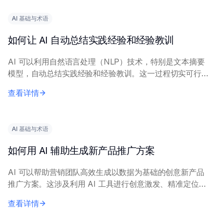
AI 基础与术语
如何让 AI 自动总结实践经验和经验教训
AI 可以利用自然语言处理（NLP）技术，特别是文本摘要
模型，自动总结实践经验和经验教训。这一过程切实可行，
能显著减少人工工作量。 有效实施需要描述经验内容的清
查看详情
晰、完整的输入文本。关键技术包括抽取式...
AI 基础与术语
如何用 AI 辅助生成新产品推广方案
AI 可以帮助营销团队高效生成以数据为基础的创意新产品
推广方案。这涉及利用 AI 工具进行创意激发、精准定位和
信息优化。 核心原理包括：在历史营销数据和市场调研上
查看详情
训练 AI 模型，以生成相关洞察。营...