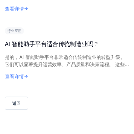
命周期管理中的工作效果。 主要能力包括用于消费者行为
查看详情
预测的数据分析、个性化推荐、通过智能客服实...
行业应用
AI 智能助手平台适合传统制造业吗？
是的，AI 智能助手平台非常适合传统制造业的转型升级。
它们可以显著提升运营效率、产品质量和决策流程。 这些
平台通过与运营技术（OT）系统和数据源集成而表现出
查看详情
色。主要应用包括预测性维护以减少计划外停机...
返回