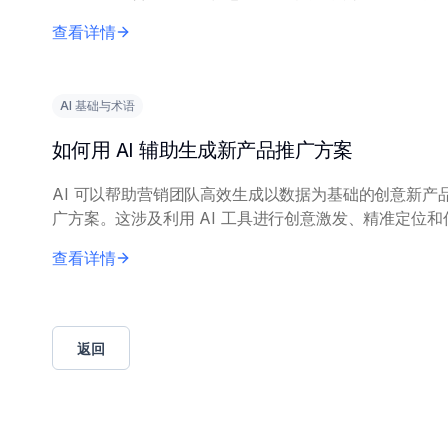
型来实现，使其能够识别和阐述相关模式和示例。 向 AI 提供
查看详情
精确的查询内容，包括具体...
AI 基础与术语
如何用 AI 辅助生成新产品推广方案
AI 可以帮助营销团队高效生成以数据为基础的创意新产
广方案。这涉及利用 AI 工具进行创意激发、精准定位和
优化。 核心原理包括：在历史营销数据和市场调研上训练 AI
查看详情
模型，以生成相关洞察。营...
返回