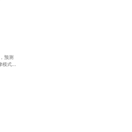
源，预测
律模式。
感、搜索