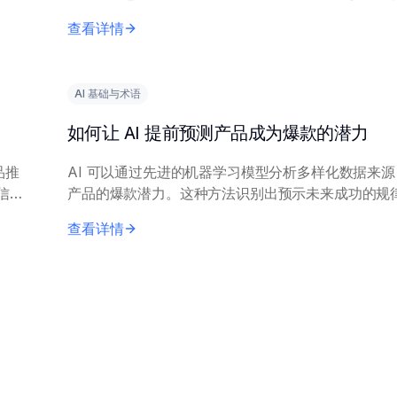
著减少人工工作量。 有效实施需要描述经验内容的清晰、完
查看详情
整的输入文本。关键技术包括抽取式...
AI 基础与术语
如何让 AI 提前预测产品成为爆款的潜力
品推
AI 可以通过先进的机器学习模型分析多样化数据来
信息
产品的爆款潜力。这种方法识别出预示未来成功的规
核心原理包括：结合历史市场表现数据、社交媒体情
查看详情
趋势和消费者反馈。机器学习技术，...