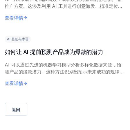
推广方案。这涉及利用 AI 工具进行创意激发、精准定位和
信息优化。 核心原理包括：在历史营销数据和市场调研上
查看详情
训练 AI 模型，以生成相关洞察。营...
AI 基础与术语
如何让 AI 提前预测产品成为爆款的潜力
AI 可以通过先进的机器学习模型分析多样化数据来源，预
测产品的爆款潜力。这种方法识别出预示未来成功的规律模
式。 核心原理包括：结合历史市场表现数据、社交媒体情
查看详情
感、搜索趋势和消费者反馈。机器学习技术，...
返回