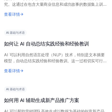
究。这通过在包含大量商业信息和成功故事的数据集上训练
AI 模型来实现，使其能够识别和阐述相关模式和示例。 向
查看详情
AI 提供精确的查询内容，包括具体...
AI 基础与术语
如何让 AI 自动总结实践经验和经验教训
AI 可以利用自然语言处理（NLP）技术，特别是文本摘要
模型，自动总结实践经验和经验教训。这一过程切实可行，
能显著减少人工工作量。 有效实施需要描述经验内容的清
查看详情
晰、完整的输入文本。关键技术包括抽取式...
AI 基础与术语
如何用 AI 辅助生成新产品推广方案
AI 可以帮助营销团队高效生成以数据为基础的创意新产品