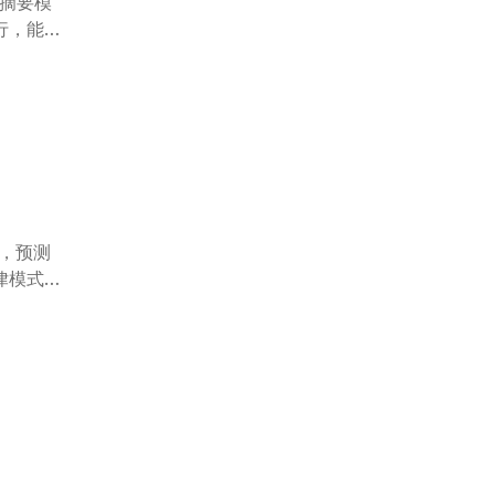
本摘要模
行，能显
源，预测
律模式。
感、搜索