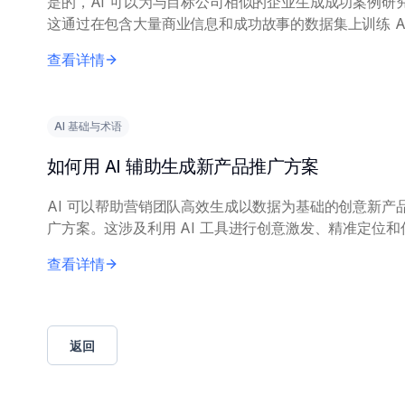
是的，AI 可以为与目标公司相似的企业生成成功案例研
这通过在包含大量商业信息和成功故事的数据集上训练 AI
型来实现，使其能够识别和阐述相关模式和示例。 向 AI 提供
查看详情
精确的查询内容，包括具体...
AI 基础与术语
如何用 AI 辅助生成新产品推广方案
AI 可以帮助营销团队高效生成以数据为基础的创意新产
广方案。这涉及利用 AI 工具进行创意激发、精准定位和
优化。 核心原理包括：在历史营销数据和市场调研上训练 AI
查看详情
模型，以生成相关洞察。营...
返回