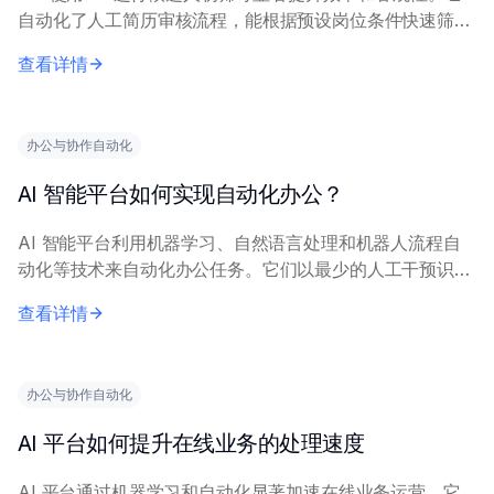
自动化了人工简历审核流程，能根据预设岗位条件快速筛选
大量应聘者。 AI 筛选工具能一致地应用资质规则，确保初
查看详情
步评估标准化，免受人工疲劳或无意...
办公与协作自动化
AI 智能平台如何实现自动化办公？
AI 智能平台利用机器学习、自然语言处理和机器人流程自
动化等技术来自动化办公任务。它们以最少的人工干预识别
模式、处理信息并执行重复性操作。 关键机制涉及分析数
查看详情
据流（文档、邮件、工作流）以理解任务。平...
办公与协作自动化
AI 平台如何提升在线业务的处理速度
AI 平台通过机器学习和自动化显著加速在线业务运营。它