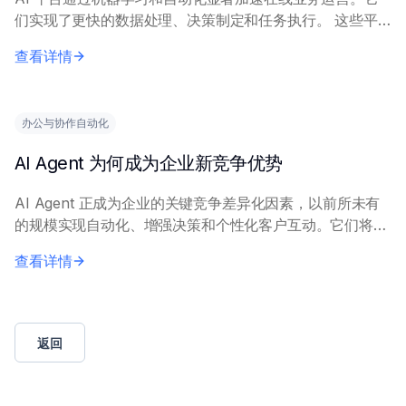
们实现了更快的数据处理、决策制定和任务执行。 这些平
台通过以下方式提升速度：自动化重复性工作流（如订单录
查看详情
入或客户查询分类）、实时分析海量数据集以...
办公与协作自动化
AI Agent 为何成为企业新竞争优势
AI Agent 正成为企业的关键竞争差异化因素，以前所未有
的规模实现自动化、增强决策和个性化客户互动。它们将运
营范式从简单的任务执行转向战略优势。 这些智能系统利
查看详情
用预定义规则、机器学习和多样化数据...
返回