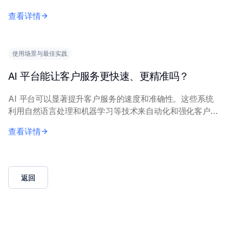
务和工作流（如内部查询、日程安排、数据检索），将人工
查看详情
员工从复杂工作中解放出来。通过全天候处理...
使用场景与最佳实践
AI 平台能让客户服务更快速、更精准吗？
AI 平台可以显著提升客户服务的速度和准确性。这些系统
利用自然语言处理和机器学习等技术来自动化和强化客户交
互。 关键机制包括：用于即时一线响应的自动化聊天机器
查看详情
人、将问题智能路由至专业客服，以及实时知...
返回