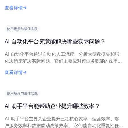
统利用自然语言处理和机器学习，全天候处理常见问题，如
查看详情
订单状态查询、简单故障排除和基本政策咨询...
使用场景与最佳实践
AI 自动化平台究竟能解决哪些实际问题？
AI 自动化平台通过自动化人工流程、分析大型数据集和强
化决策来解决实际问题。它们主要应对跨业务职能的效率、
准确性和可扩展性挑战。 这些平台擅长简化数据录入和发
查看详情
票处理等重复性规则型任务，能快速从文档和...
使用场景与最佳实践
AI 助手平台能帮助企业提升哪些效率？
AI 助手平台主要为企业提升三项核心效率：运营效率、客
户服务效率和数据驱动决策效率。 它们能自动化重复性任