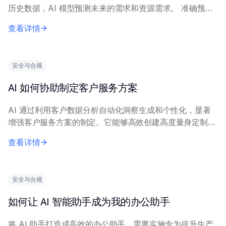
历史数据，AI 模型预测未来的需求和资源需求。 准确预测
依赖于相关因素（如来件量、处理时间、任务类型和人员配
查看详情
置水平）充足且高质量的历史数据。机器...
安全与合规
AI 如何协助制定客户服务方案
AI 通过利用客户数据分析自动化洞察生成和个性化，显著
增强客户服务方案的制定。它能够高效创建高度量身定制的
主动支持策略。 关键方法包括分析海量数据集（互动记
查看详情
录、反馈、历史）以预测需求、识别痛点并有效...
安全与合规
如何让 AI 智能助手成为我的办公助手
将 AI 助手打造成高效的办公助手，需要实施专为提升生产