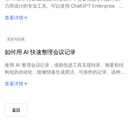
力而设计的专业工具。可以使用 ChatGPT Enterprise、
Microsoft Copilot 或与工作流集成的自定义 AI 解决方案
查看详情
来...
安全与合规
如何用 AI 快速整理会议记录
使用 AI 整理会议记录，借助先进工具实现转录、摘要和结
构化的自动化，能够快速生成简洁、可操作的记录。这种方
式大幅减少了人工工作量，加快了文档整理速度。 核心原
查看详情
理包括：使用语音转文字 AI 进行准确...
返回