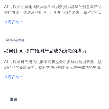
AI 可以帮助营销团队高效生成以数据为基础的创意新产品
推广方案。这涉及利用 AI 工具进行创意激发、精准定位和
信息优化。 核心原理包括：在历史营销数据和市场调研上
查看详情
训练 AI 模型，以生成相关洞察。营...
AI 基础与术语
如何让 AI 提前预测产品成为爆款的潜力
AI 可以通过先进的机器学习模型分析多样化数据来源，预
测产品的爆款潜力。这种方法识别出预示未来成功的规律模
式。 核心原理包括：结合历史市场表现数据、社交媒体情
查看详情
感、搜索趋势和消费者反馈。机器学习技术，...
返回