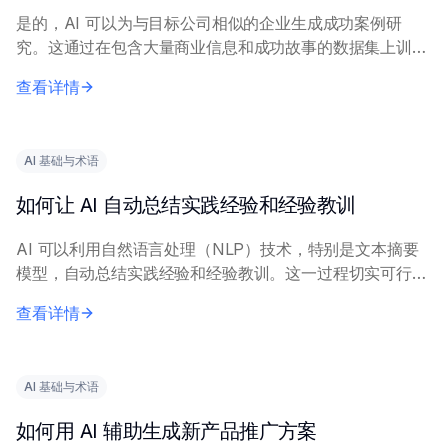
是的，AI 可以为与目标公司相似的企业生成成功案例研
究。这通过在包含大量商业信息和成功故事的数据集上训练
AI 模型来实现，使其能够识别和阐述相关模式和示例。 向
查看详情
AI 提供精确的查询内容，包括具体...
AI 基础与术语
如何让 AI 自动总结实践经验和经验教训
AI 可以利用自然语言处理（NLP）技术，特别是文本摘要
模型，自动总结实践经验和经验教训。这一过程切实可行，
能显著减少人工工作量。 有效实施需要描述经验内容的清
查看详情
晰、完整的输入文本。关键技术包括抽取式...
AI 基础与术语
如何用 AI 辅助生成新产品推广方案