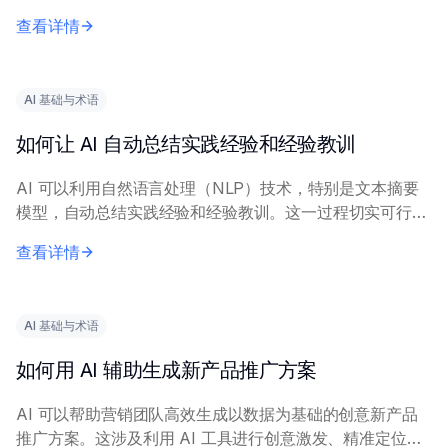
AI 模型来实现，使其能够识别和阐述相关模式和示例。 向
查看详情
AI 提供精确的查询内容，包括具体...
AI 基础与术语
如何让 AI 自动总结实践经验和经验教训
AI 可以利用自然语言处理（NLP）技术，特别是文本摘要
模型，自动总结实践经验和经验教训。这一过程切实可行，
能显著减少人工工作量。 有效实施需要描述经验内容的清
查看详情
晰、完整的输入文本。关键技术包括抽取式...
AI 基础与术语
如何用 AI 辅助生成新产品推广方案
AI 可以帮助营销团队高效生成以数据为基础的创意新产品
推广方案。这涉及利用 AI 工具进行创意激发、精准定位和