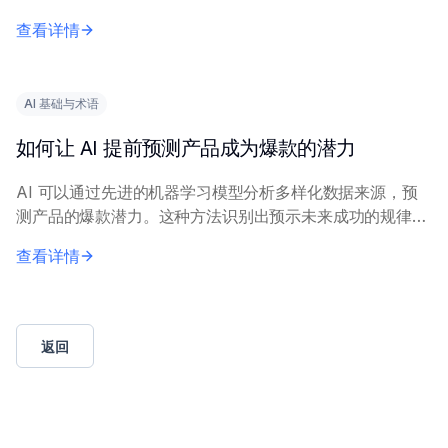
信息优化。 核心原理包括：在历史营销数据和市场调研上
查看详情
训练 AI 模型，以生成相关洞察。营...
AI 基础与术语
如何让 AI 提前预测产品成为爆款的潜力
AI 可以通过先进的机器学习模型分析多样化数据来源，预
测产品的爆款潜力。这种方法识别出预示未来成功的规律模
式。 核心原理包括：结合历史市场表现数据、社交媒体情
查看详情
感、搜索趋势和消费者反馈。机器学习技术，...
返回