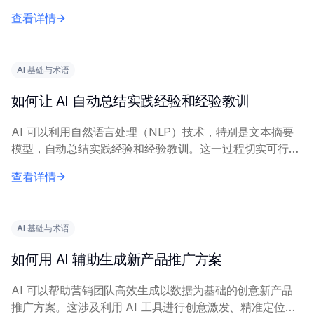
AI 模型来实现，使其能够识别和阐述相关模式和示例。 向
查看详情
AI 提供精确的查询内容，包括具体...
AI 基础与术语
如何让 AI 自动总结实践经验和经验教训
AI 可以利用自然语言处理（NLP）技术，特别是文本摘要
模型，自动总结实践经验和经验教训。这一过程切实可行，
能显著减少人工工作量。 有效实施需要描述经验内容的清
查看详情
晰、完整的输入文本。关键技术包括抽取式...
AI 基础与术语
如何用 AI 辅助生成新产品推广方案
AI 可以帮助营销团队高效生成以数据为基础的创意新产品
推广方案。这涉及利用 AI 工具进行创意激发、精准定位和