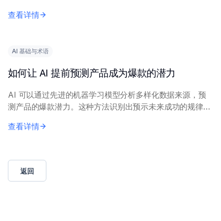
信息优化。 核心原理包括：在历史营销数据和市场调研上
查看详情
训练 AI 模型，以生成相关洞察。营...
AI 基础与术语
如何让 AI 提前预测产品成为爆款的潜力
AI 可以通过先进的机器学习模型分析多样化数据来源，预
测产品的爆款潜力。这种方法识别出预示未来成功的规律模
式。 核心原理包括：结合历史市场表现数据、社交媒体情
查看详情
感、搜索趋势和消费者反馈。机器学习技术，...
返回