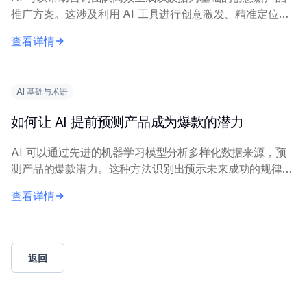
推广方案。这涉及利用 AI 工具进行创意激发、精准定位和
信息优化。 核心原理包括：在历史营销数据和市场调研上
查看详情
训练 AI 模型，以生成相关洞察。营...
AI 基础与术语
如何让 AI 提前预测产品成为爆款的潜力
AI 可以通过先进的机器学习模型分析多样化数据来源，预
测产品的爆款潜力。这种方法识别出预示未来成功的规律模
式。 核心原理包括：结合历史市场表现数据、社交媒体情
查看详情
感、搜索趋势和消费者反馈。机器学习技术，...
返回