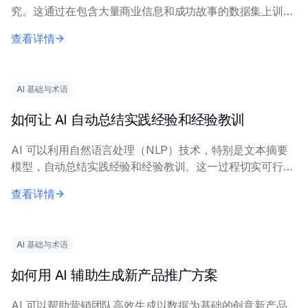
究。这通过在包含大量商业信息和成功故事的数据集上训练
AI 模型来实现，使其能够识别和阐述相关模式和示例。 向
查看详情
AI 提供精确的查询内容，包括具体...
AI 基础与术语
如何让 AI 自动总结实践经验和经验教训
AI 可以利用自然语言处理（NLP）技术，特别是文本摘要
模型，自动总结实践经验和经验教训。这一过程切实可行，
能显著减少人工工作量。 有效实施需要描述经验内容的清
查看详情
晰、完整的输入文本。关键技术包括抽取式...
AI 基础与术语
如何用 AI 辅助生成新产品推广方案
AI 可以帮助营销团队高效生成以数据为基础的创意新产品