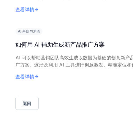
型来实现，使其能够识别和阐述相关模式和示例。 向 AI 提供
查看详情
精确的查询内容，包括具体...
AI 基础与术语
如何用 AI 辅助生成新产品推广方案
AI 可以帮助营销团队高效生成以数据为基础的创意新产
广方案。这涉及利用 AI 工具进行创意激发、精准定位和
优化。 核心原理包括：在历史营销数据和市场调研上训练 AI
查看详情
模型，以生成相关洞察。营...
返回