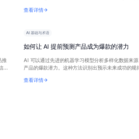
著减少人工工作量。 有效实施需要描述经验内容的清晰、完
查看详情
整的输入文本。关键技术包括抽取式...
AI 基础与术语
如何让 AI 提前预测产品成为爆款的潜力
品推
AI 可以通过先进的机器学习模型分析多样化数据来
信息
产品的爆款潜力。这种方法识别出预示未来成功的规
核心原理包括：结合历史市场表现数据、社交媒体情
查看详情
趋势和消费者反馈。机器学习技术，...