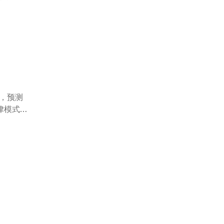
源，预测
律模式。
感、搜索