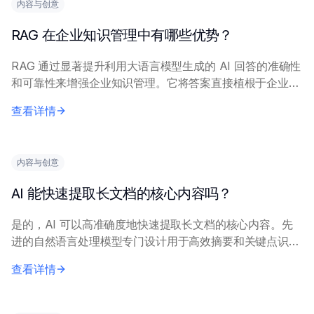
内容与创意
RAG 在企业知识管理中有哪些优势？
RAG 通过显著提升利用大语言模型生成的 AI 回答的准确性
和可靠性来增强企业知识管理。它将答案直接植根于企业自
身的权威文档和数据源。 主要优势包括：通过直接从经验
查看详情
证的来源检索，提供卓越的答案质量，...
内容与创意
AI 能快速提取长文档的核心内容吗？
是的，AI 可以高准确度地快速提取长文档的核心内容。先
进的自然语言处理模型专门设计用于高效摘要和关键点识
别。 AI 系统利用主题建模、命名实体识别和语义分析等技
查看详情
术，识别中心主题、重要论据和重要数据点...