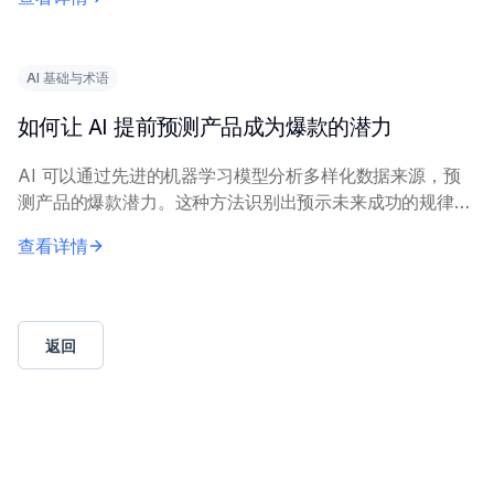
训练 AI 模型，以生成相关洞察。营...
AI 基础与术语
如何让 AI 提前预测产品成为爆款的潜力
AI 可以通过先进的机器学习模型分析多样化数据来源，预
测产品的爆款潜力。这种方法识别出预示未来成功的规律模
式。 核心原理包括：结合历史市场表现数据、社交媒体情
查看详情
感、搜索趋势和消费者反馈。机器学习技术，...
返回