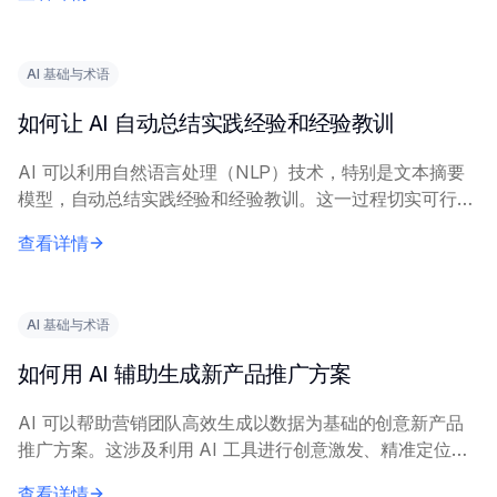
AI 提供精确的查询内容，包括具体...
AI 基础与术语
如何让 AI 自动总结实践经验和经验教训
AI 可以利用自然语言处理（NLP）技术，特别是文本摘要
模型，自动总结实践经验和经验教训。这一过程切实可行，
能显著减少人工工作量。 有效实施需要描述经验内容的清
查看详情
晰、完整的输入文本。关键技术包括抽取式...
AI 基础与术语
如何用 AI 辅助生成新产品推广方案
AI 可以帮助营销团队高效生成以数据为基础的创意新产品
推广方案。这涉及利用 AI 工具进行创意激发、精准定位和
信息优化。 核心原理包括：在历史营销数据和市场调研上
查看详情