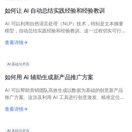
如何让 AI 自动总结实践经验和经验教训
AI 可以利用自然语言处理（NLP）技术，特别是文本摘要
模型，自动总结实践经验和经验教训。这一过程切实可行，
能显著减少人工工作量。 有效实施需要描述经验内容的清
查看详情
晰、完整的输入文本。关键技术包括抽取式...
AI 基础与术语
如何用 AI 辅助生成新产品推广方案
AI 可以帮助营销团队高效生成以数据为基础的创意新产品
推广方案。这涉及利用 AI 工具进行创意激发、精准定位和
信息优化。 核心原理包括：在历史营销数据和市场调研上
查看详情
训练 AI 模型，以生成相关洞察。营...
AI 基础与术语