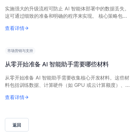
实施强大的升级流程可防止 AI 智能体部署中的数据丢失。
这可通过细致的准备和明确的程序来实现。 核心策略包
括：全面数据备份、利用暂存等环境进行测试、建立有据可
查看详情
查的回滚计划，以及全面的验证检查。关键保...
市场营销与支持
从零开始准备 AI 智能助手需要哪些材料
从零开始准备 AI 智能助手需要收集核心开发材料。这些材
料包括训练数据、计算硬件（如 GPU 或云计算额度）、软
件框架（如 TensorFlow、PyTorch）、开发工具，以及可
查看详情
能用于特定功能的 A...
返回