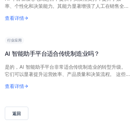
率、个性化和决策能力。其能力显著增强了人工在销售全生
命周期管理中的工作效果。 主要能力包括用于消费者行为
查看详情
预测的数据分析、个性化推荐、通过智能客服实...
行业应用
AI 智能助手平台适合传统制造业吗？
是的，AI 智能助手平台非常适合传统制造业的转型升级。
它们可以显著提升运营效率、产品质量和决策流程。 这些
平台通过与运营技术（OT）系统和数据源集成而表现出
查看详情
色。主要应用包括预测性维护以减少计划外停机...
返回