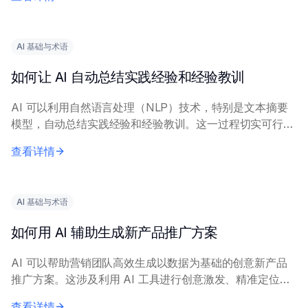
AI 提供精确的查询内容，包括具体...
AI 基础与术语
如何让 AI 自动总结实践经验和经验教训
AI 可以利用自然语言处理（NLP）技术，特别是文本摘要
模型，自动总结实践经验和经验教训。这一过程切实可行，
能显著减少人工工作量。 有效实施需要描述经验内容的清
查看详情
晰、完整的输入文本。关键技术包括抽取式...
AI 基础与术语
如何用 AI 辅助生成新产品推广方案
AI 可以帮助营销团队高效生成以数据为基础的创意新产品
推广方案。这涉及利用 AI 工具进行创意激发、精准定位和
信息优化。 核心原理包括：在历史营销数据和市场调研上
查看详情