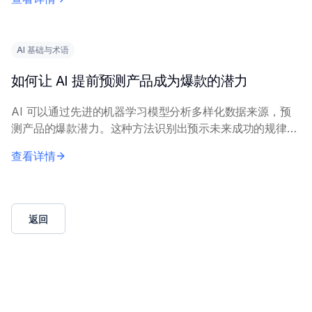
训练 AI 模型，以生成相关洞察。营...
AI 基础与术语
如何让 AI 提前预测产品成为爆款的潜力
AI 可以通过先进的机器学习模型分析多样化数据来源，预
测产品的爆款潜力。这种方法识别出预示未来成功的规律模
式。 核心原理包括：结合历史市场表现数据、社交媒体情
查看详情
感、搜索趋势和消费者反馈。机器学习技术，...
返回