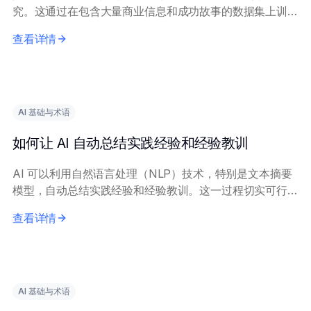
究。这通过在包含大量商业信息和成功故事的数据集上训练
AI 模型来实现，使其能够识别和阐述相关模式和示例。 向
查看详情
AI 提供精确的查询内容，包括具体...
AI 基础与术语
如何让 AI 自动总结实践经验和经验教训
AI 可以利用自然语言处理（NLP）技术，特别是文本摘要
模型，自动总结实践经验和经验教训。这一过程切实可行，
能显著减少人工工作量。 有效实施需要描述经验内容的清
查看详情
晰、完整的输入文本。关键技术包括抽取式...
AI 基础与术语