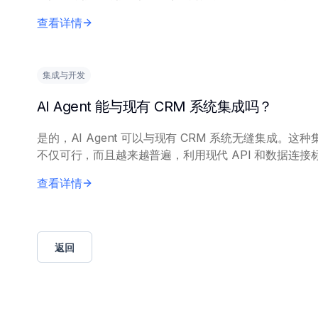
可访问的 API、标准化的数据格式和充分的文档。与现有 
查看详情
基础设施的兼容性、强...
集成与开发
AI Agent 能与现有 CRM 系统集成吗？
是的，AI Agent 可以与现有 CRM 系统无缝集成。这种
不仅可行，而且越来越普遍，利用现代 API 和数据连接
准。 成功集成需要兼容的 CRM API 支持（通常是 RESTful
查看详情
AP...
返回