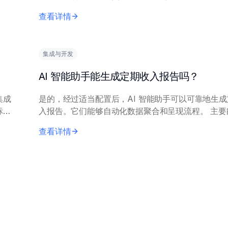
IT
传统方法的方式自动化和增强这一过程。 它们处理需求弹
查看详情
性、竞争对手定价变化、库存水平...
集成与开发
AI 智能助手能生成定期收入报告吗？
集成
是的，经过适当配置后，AI 智能助手可以可靠地生
标
入报告。它们能够自动化数据聚合和呈现流程。 主要能力包
括访问和处理来自会计软件、CRM 平台和电子表格
查看详情
统的财务数据。助手需要一致的结构...