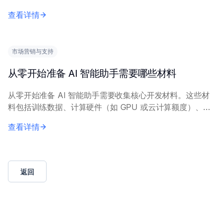
括：全面数据备份、利用暂存等环境进行测试、建立有据可
查看详情
查的回滚计划，以及全面的验证检查。关键保...
市场营销与支持
从零开始准备 AI 智能助手需要哪些材料
从零开始准备 AI 智能助手需要收集核心开发材料。这些材
料包括训练数据、计算硬件（如 GPU 或云计算额度）、软
件框架（如 TensorFlow、PyTorch）、开发工具，以及可
查看详情
能用于特定功能的 A...
返回