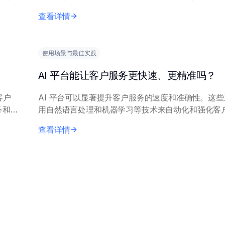
单状
性和可扩展性挑战。 这些平台擅长简化数据录入和发票处理
查看详情
等重复性规则型任务，能快速从文档和...
使用场景与最佳实践
AI 平台能让客户服务更快速、更精准吗？
客户
AI 平台可以显著提升客户服务的速度和准确性。这
用自然语言处理和机器学习等技术来自动化和强化客
工从
关键机制包括：用于即时一线响应的自动化聊天机器
查看详情
题智能路由至专业客服，以及实时知...