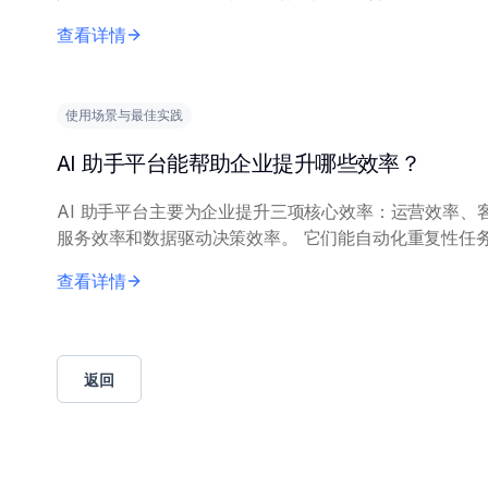
用自然语言处理和机器学习，全天候处理常见问题，如订
查看详情
态查询、简单故障排除和基本政策咨询...
使用场景与最佳实践
AI 助手平台能帮助企业提升哪些效率？
AI 助手平台主要为企业提升三项核心效率：运营效率、
服务效率和数据驱动决策效率。 它们能自动化重复性任务和
工作流（如内部查询、日程安排、数据检索），将人工员
查看详情
复杂工作中解放出来。通过全天候处理...
返回