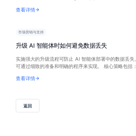
关信息。 主要方法包括：利用知识库平台提供的 API；或实
查看详情
施 R...
市场营销与支持
升级 AI 智能体时如何避免数据丢失
实施强大的升级流程可防止 AI 智能体部署中的数据丢失
可通过细致的准备和明确的程序来实现。 核心策略包括：全
面数据备份、利用暂存等环境进行测试、建立有据可查的
查看详情
计划，以及全面的验证检查。关键保...
返回