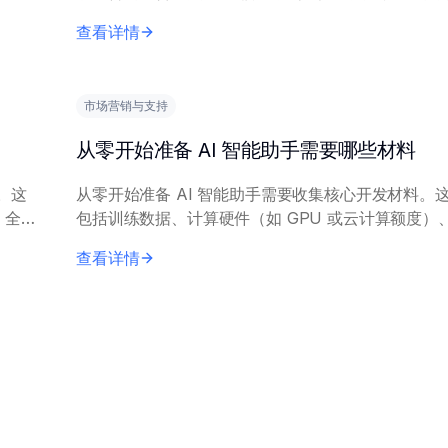
和授权机制以控制 Agent 访问；对静态和传输中的
查看详情
加密；采用数据脱敏或令...
市场营销与支持
从零开始准备 AI 智能助手需要哪些材料
。这
从零开始准备 AI 智能助手需要收集核心开发材料。
包括训练数据、计算硬件（如 GPU 或云计算额度）
回滚
架（如 TensorFlow、PyTorch）、开发工具，以
查看详情
特定功能的 A...