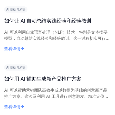
AI 基础与术语
如何让 AI 自动总结实践经验和经验教训
AI 可以利用自然语言处理（NLP）技术，特别是文本摘要
模型，自动总结实践经验和经验教训。这一过程切实可行，
能显著减少人工工作量。 有效实施需要描述经验内容的清
查看详情
晰、完整的输入文本。关键技术包括抽取式...
AI 基础与术语
如何用 AI 辅助生成新产品推广方案
AI 可以帮助营销团队高效生成以数据为基础的创意新产品
推广方案。这涉及利用 AI 工具进行创意激发、精准定位和
信息优化。 核心原理包括：在历史营销数据和市场调研上
查看详情
训练 AI 模型，以生成相关洞察。营...