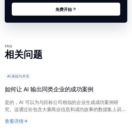
免费开始
FAQ
相关问题
AI 基础与术语
如何让 AI 输出同类企业的成功案例
是的，AI 可以为与目标公司相似的企业生成成功案例研
究。这通过在包含大量商业信息和成功故事的数据集上训练
AI 模型来实现，使其能够识别和阐述相关模式和示例。 向
查看详情
AI 提供精确的查询内容，包括具体...