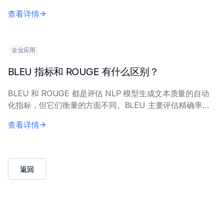
种方法在收集大量数据集不切实际或不可能的情况下极为有
查看详情
价值。关键应用场景包括：在医学影像中识别罕...
企业应用
BLEU 指标和 ROUGE 有什么区别？
BLEU 和 ROUGE 都是评估 NLP 模型生成文本质量的自动
化指标，但它们衡量的方面不同。BLEU 主要评估精确率
（匹配的正确性），而 ROUGE 则强调召回率（内容捕获的
查看详情
全面性）。 BLEU...
返回