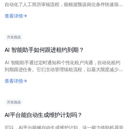
自动化了人工简历审核流程，能根据预设岗位条件快速筛选
大量应聘者。 AI 筛选工具能一致地应用资质规则，确保初
查看详情
步评估标准化，免受人工疲劳或无意...
开发挑战
AI 智能助手如何跟进租约到期？
AI 智能助手通过定时通知和个性化租户沟通，自动化租约
到期跟进任务。它们主动管理续租流程，以最大限度减少空
置和行政负担。 这些系统利用物业管理数据追踪关键日期
查看详情
并触发定制化行动。关键能力包括通过首选渠...
开发挑战
AI平台能自动生成维护计划吗？
可以，AI平台能够自动生成维护计划。这一能力借助机器学