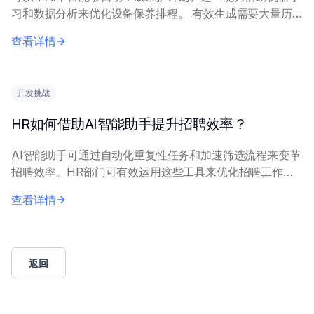
习和数据分析来优化设备保养排程。 有效生成需要大量历
史维护数据、传感器读数和运营背景信息。AI模型通过识别
查看详情
规律并预测故障概率来支持主动规划。关键...
开发挑战
HR如何借助AI智能助手提升招聘效率？
AI智能助手可通过自动化重复性任务和加速筛选流程来变革
招聘效率。HR部门可有效运用这些工具来优化招聘工作
流。 核心应用包括：解析简历进行关键词匹配、部署智能
查看详情
客服进行初步候选人互动，以及自动化面试安排...
返回