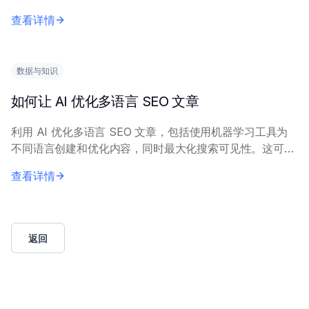
关键词，生成多个引人注目的备选标题。 有效的 AI 标题生
查看详情
成需要高质量的输入数据和明确的目标...
数据与知识
如何让 AI 优化多语言 SEO 文章
利用 AI 优化多语言 SEO 文章，包括使用机器学习工具为
不同语言创建和优化内容，同时最大化搜索可见性。这可通
过自动化翻译适配、关键词研究和文化定制来实现。 关键
查看详情
要求包括具备多语言 NLP 能力的...
返回