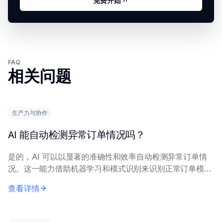
免费开始
FAQ
相关问题
生产力与协作
AI 能自动检测异常订单情况吗？
是的，AI 可以以显著的准确性和效率自动检测异常订单情
况。这一能力借助机器学习和模式识别来识别正常订单模式
中的偏差。 AI 系统分析大量历史和实时订单数据，学习典
查看详情
型的客户行为、购买趋势和交易模式。它...