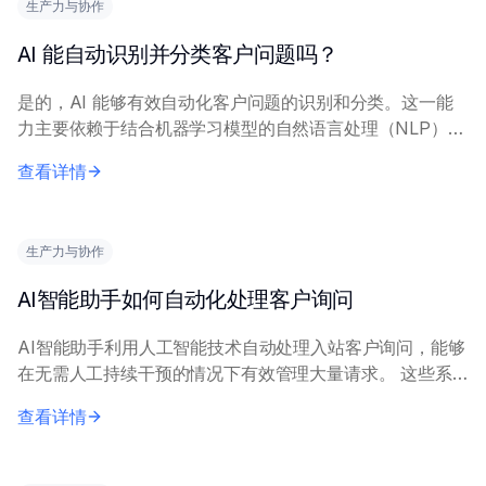
生产力与协作
AI 能自动识别并分类客户问题吗？
是的，AI 能够有效自动化客户问题的识别和分类。这一能
力主要依赖于结合机器学习模型的自然语言处理（NLP）技
术。 复杂的 AI 系统分析传入的文本（电子邮件、聊天、社
查看详情
交媒体帖子）来理解意图和背景。核...
生产力与协作
AI智能助手如何自动化处理客户询问
AI智能助手利用人工智能技术自动处理入站客户询问，能够
在无需人工持续干预的情况下有效管理大量请求。 这些系
统依托自然语言处理（NLP）和机器学习（ML）等技术理
查看详情
解文本或语音输入中的客户意图，将询问与...