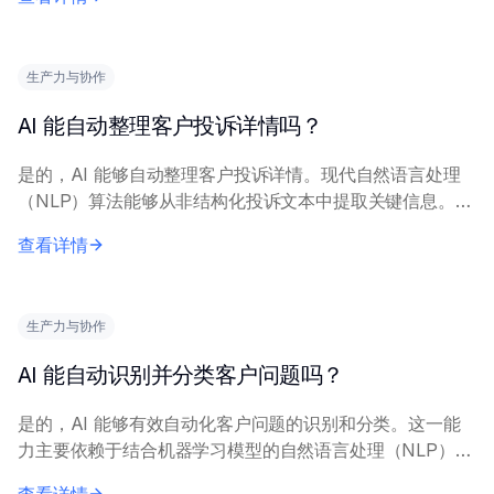
型的客户行为、购买趋势和交易模式。它...
生产力与协作
AI 能自动整理客户投诉详情吗？
是的，AI 能够自动整理客户投诉详情。现代自然语言处理
（NLP）算法能够从非结构化投诉文本中提取关键信息。
AI 系统分析投诉数据，对问题进行分类、识别情感倾向
查看详情
（不满、紧迫性）、提取具体实体（产品名...
生产力与协作
AI 能自动识别并分类客户问题吗？
是的，AI 能够有效自动化客户问题的识别和分类。这一能
力主要依赖于结合机器学习模型的自然语言处理（NLP）技
术。 复杂的 AI 系统分析传入的文本（电子邮件、聊天、社