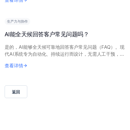
查看详情
交媒体帖子）来理解意图和背景。核...
生产力与协作
AI能全天候回答客户常见问题吗？
是的，AI能够全天候可靠地回答客户常见问题（FAQ）。现
代AI系统专为自动化、持续运行而设计，无需人工干预，无
论何时都能提供即时回应。 这一能力依赖于经过良好训练
查看详情
的AI模型，通常借助自然语言处理（N...
返回