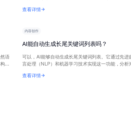
实体
性化工具。然而，输出质量参差不齐，需要人工监督
查看详情
和事实核查。在有清晰简报和模板的情...
内容创作
AI能自动生成长尾关键词列表吗？
自然语
可以，AI能够自动生成长尾关键词列表。它通过先进
结构清
言处理（NLP）和机器学习技术实现这一功能，分析
集、搜索趋势和相关概念，以识别特定的、不常见的
查看详情
组。 AI工具通常需要初始种子关键...