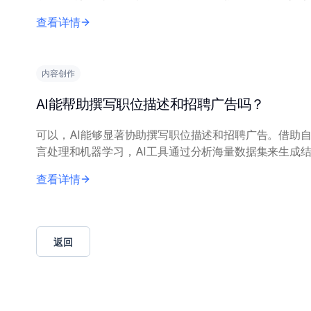
动化内容创建、交付和基础评估，减少对昂贵讲师时间和
查看详情
资源的依赖。AI 平台可以轻松扩展...
内容创作
AI能帮助撰写职位描述和招聘广告吗？
可以，AI能够显著协助撰写职位描述和招聘广告。借助
言处理和机器学习，AI工具通过分析海量数据集来生成
晰、吸引力强的招聘内容。 核心原理包括：利用基于成功招
查看详情
聘帖子、行业专属语言和技能数据训...
返回