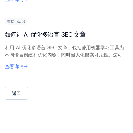
成需要高质量的输入数据和明确的目标...
数据与知识
如何让 AI 优化多语言 SEO 文章
利用 AI 优化多语言 SEO 文章，包括使用机器学习工具为
不同语言创建和优化内容，同时最大化搜索可见性。这可通
过自动化翻译适配、关键词研究和文化定制来实现。 关键
查看详情
要求包括具备多语言 NLP 能力的...
返回