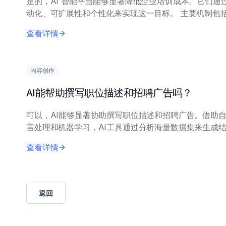
是的，AI 智能平台能够显著降低企业培训成本。它们通
动化、可扩展性和个性化来实现这一目标。 主要机制包括自
动化内容创建、交付和基础评估，减少对昂贵讲师时间和
查看详情
资源的依赖。AI 平台可以轻松扩展...
内容创作
AI能帮助撰写职位描述和招聘广告吗？
可以，AI能够显著协助撰写职位描述和招聘广告。借助
言处理和机器学习，AI工具通过分析海量数据集来生成
晰、吸引力强的招聘内容。 核心原理包括：利用基于成功招
查看详情
聘帖子、行业专属语言和技能数据训...
返回