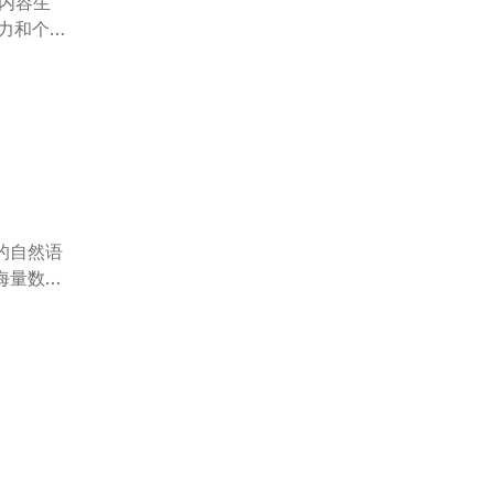
升内容生
进行精炼
的自然语
海量数据
搜索词