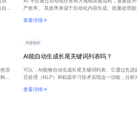
过自
AI 平台通过自动化任务和大规模加速流程，显著提
产效率。 其效率来源于自动化内容生成、批量处理能力和个
实体
性化工具。然而，输出质量参差不齐，需要人工监督
查看详情
和事实核查。在有清晰简报和模板的情...
内容创作
AI能自动生成长尾关键词列表吗？
自然语
可以，AI能够自动生成长尾关键词列表。它通过先进
结构清
言处理（NLP）和机器学习技术实现这一功能，分析
集、搜索趋势和相关概念，以识别特定的、不常见的
查看详情
组。 AI工具通常需要初始种子关键...