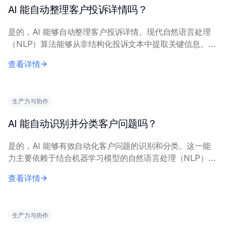
AI 能自动整理客户投诉详情吗？
是的，AI 能够自动整理客户投诉详情。现代自然语言处理
（NLP）算法能够从非结构化投诉文本中提取关键信息。
AI 系统分析投诉数据，对问题进行分类、识别情感倾向
查看详情
（不满、紧迫性）、提取具体实体（产品名...
生产力与协作
AI 能自动识别并分类客户问题吗？
是的，AI 能够有效自动化客户问题的识别和分类。这一能
力主要依赖于结合机器学习模型的自然语言处理（NLP）技
术。 复杂的 AI 系统分析传入的文本（电子邮件、聊天、社
查看详情
交媒体帖子）来理解意图和背景。核...
生产力与协作