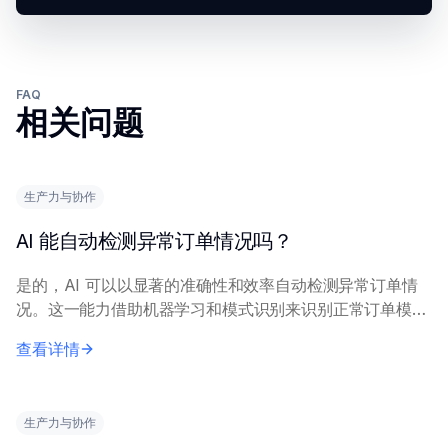
FAQ
相关问题
生产力与协作
AI 能自动检测异常订单情况吗？
是的，AI 可以以显著的准确性和效率自动检测异常订单情
况。这一能力借助机器学习和模式识别来识别正常订单模式
中的偏差。 AI 系统分析大量历史和实时订单数据，学习典
查看详情
型的客户行为、购买趋势和交易模式。它...
生产力与协作